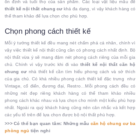
ổn định và tuổi thọ của sản phẩm. Các loại vật liệu mẫu để
thiết kế nội thất chung cư
khá đa dạng, vì vậy khách hàng có
thể tham khảo để lựa chọn cho phù hợp.
Chọn phong cách thiết kế
Mỗi ý tưởng thiết kế đều mang nét chấm phá cá nhân, chính vì
vậy việc thiết kế nội thất cũng cần có phong cách nhất định. Bộ
nội thất vừa ý sẽ mang đậm nét phong cách riêng của mỗi gia
chủ. Chính vì vậy trước khi đi vào
thiết kế nội thất căn hộ
chung cư
nhà thiết kế cần tìm hiểu phong cách và sở thích
của gia chủ. Có khá nhiều phong cách thiết kế đặc trưng như
Vintage, cổ điển, đương đại, Restro…Mỗi phong cách đều có
những nét đẹp riêng khách hàng có thể tham khảo nhiều
phong cách khác nhau và lựa chọn cho mình một kiểu phù hợp
nhất. Ngoài ra quý khách hàng cũng nên cân nhắc và kết hợp
các yếu tố trên để lựa chọn được bộ nội thất phù hợp.
>>> Có thể bạn quan tâm: Những mẫu
căn hộ chung cư ba
phòng ngủ
tiện nghi