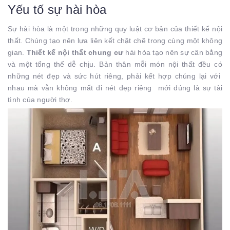
Yếu tố sự hài hòa
Sự hài hòa là một trong những quy luật cơ bản của thiết kế nội
thất. Chúng tạo nên lựa liên kết chặt chẽ trong cùng một không
gian.
Thiết kế nội thất chung cư
hài hòa tạo nên sự cân bằng
và một tổng thể dễ chịu. Bản thân mỗi món nội thất đều có
những nét đẹp và sức hút riêng, phải kết hợp chúng lại với
nhau mà vẫn không mất đi nét đẹp riêng mới đúng là sự tài
tình của người thợ.