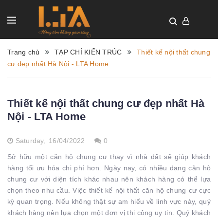
Trang chủ
TẠP CHÍ KIẾN TRÚC
Thiết kế nội thất chung
cư đẹp nhất Hà Nội - LTA Home
Thiết kế nội thất chung cư đẹp nhất Hà
Nội - LTA Home
Saturday,
16/04/2022
0
Sở hữu một căn hộ chung cư thay vì nhà đất sẽ giúp khách
hàng tối ưu hóa chi phí hơn. Ngày nay, có nhiều dạng căn hộ
chung cư với diện tích khác nhau nên khách hàng có thể lựa
chọn theo nhu cầu. Việc thiết kế nội thất căn hộ chung cư cực
kỳ quan trọng. Nếu không thật sự am hiểu về linh vực này, quý
khách hàng nên lựa chọn một đơn vị thi công uy tin. Quý khách