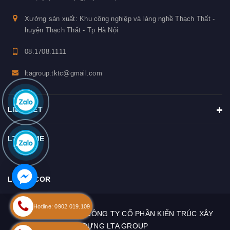
Xưởng sản xuất: Khu công nghiệp và làng nghề Thạch Thất -
huyện Thạch Thất - Tp Hà Nội
08.1708.1111
ltagroup.tktc@gmail.com
LIÊN KẾT
LTAHOME
LTA DECOR
Hotline: 0902.019.109
Bản quyền thuộc về
CÔNG TY CỔ PHẦN KIẾN TRÚC XÂY
DỰNG LTA GROUP