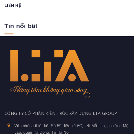
LIÊN HỆ
Tin nổi bật
CÔNG TY CỔ PHẦN KIẾN TRÚC XÂY DỰNG LTA GROUP
Văn phòng thiết kế: Số 59, liền kề 6C, kđt Mỗ Lao, phường Mộ
Lao, quận Hà Động, Tp Hà Nội.