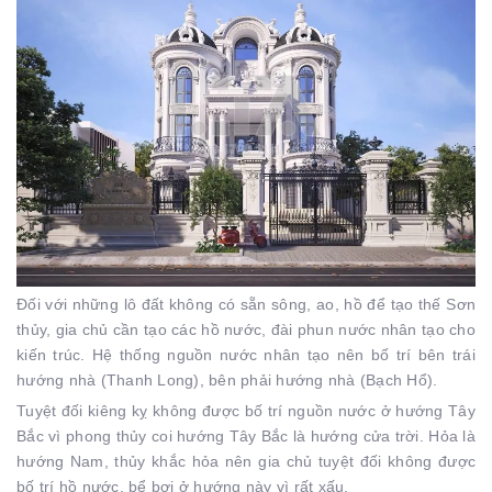
Đối với những lô đất không có sẵn sông, ao, hồ để tạo thế Sơn
thủy, gia chủ cần tạo các hồ nước, đài phun nước nhân tạo cho
kiến ​​trúc. Hệ thống nguồn nước nhân tạo nên bố trí bên trái
hướng nhà (Thanh Long), bên phải hướng nhà (Bạch Hổ).
Tuyệt đối kiêng kỵ không được bố trí nguồn nước ở hướng Tây
Bắc vì phong thủy coi hướng Tây Bắc là hướng cửa trời. Hỏa là
hướng Nam, thủy khắc hỏa nên gia chủ tuyệt đối không được
bố trí hồ nước, bể bơi ở hướng này vì rất xấu.