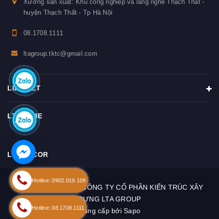
Xưởng sản xuất: Khu công nghiệp và làng nghề Thạch Thất -
huyện Thạch Thất - Tp Hà Nội
08.1708.1111
ltagroup.tktc@gmail.com
LIÊN KẾT
LTAHOME
LTA DECOR
Hotline: 0902.019.109
Bản quyền thuộc về
CÔNG TY CỔ PHẦN KIẾN TRÚC XÂY
DỰNG LTA GROUP
Hotline: 08.1708.1111
Cung cấp bởi
Sapo