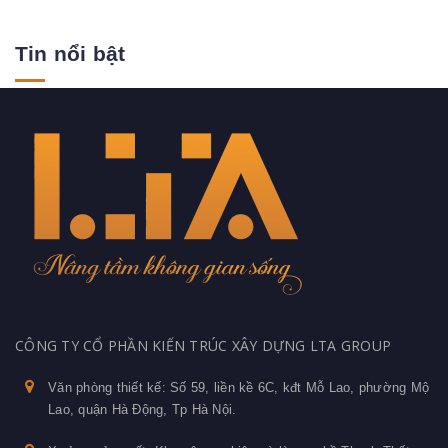
Tin nổi bật
CÔNG TY CỔ PHẦN KIẾN TRÚC XÂY DỰNG LTA GROUP
Văn phòng thiết kế: Số 59, liền kề 6C, kđt Mỗ Lao, phường Mộ
Lao, quận Hà Động, Tp Hà Nội.