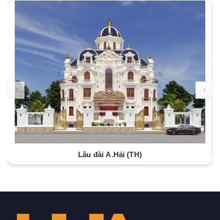
Lâu đài A.Hải (TH)